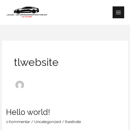
Zum
Inhalt
springen
tlwebsite
Hello world!
Hello
world!
1 Kommentar
/
Uncategorized
/
tlwebsite